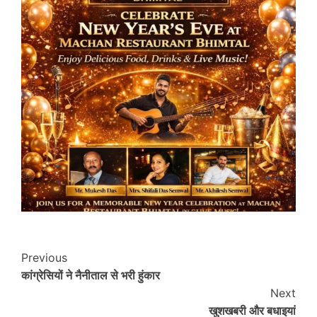
Post
Previous
कांग्रेसियों ने नैनीताल से भरी हुंकार
Navigation
Next
खुशखबरी और बधाइयां