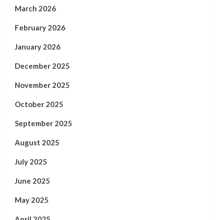
March 2026
February 2026
January 2026
December 2025
November 2025
October 2025
September 2025
August 2025
July 2025
June 2025
May 2025
April 2025