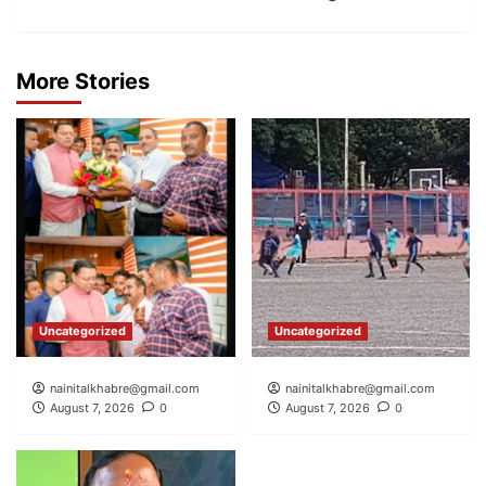
More Stories
Uncategorized
Uncategorized
nainitalkhabre@gmail.com
nainitalkhabre@gmail.com
August 7, 2026
0
August 7, 2026
0