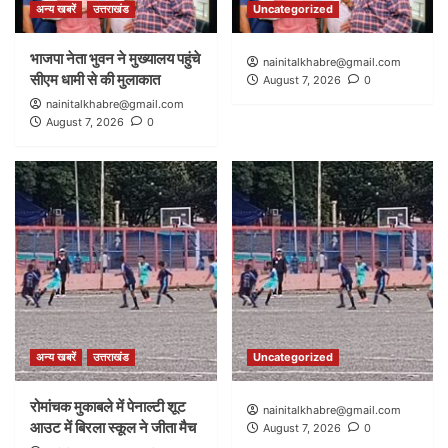
अन्य खबरें
उत्तराखंड
Uncategorized
भाजपा नेता भुवन ने मुख्यालय पहुंचे
nainitalkhabre@gmail.com
सीएम धामी से की मुलाकात
August 7, 2026
0
nainitalkhabre@gmail.com
August 7, 2026
0
अन्य खबरें
उत्तराखंड
Uncategorized
रोमांचक मुकाबले में पेनाल्टी शूट
nainitalkhabre@gmail.com
आउट में बिरला स्कूल ने जीता मैच
August 7, 2026
0