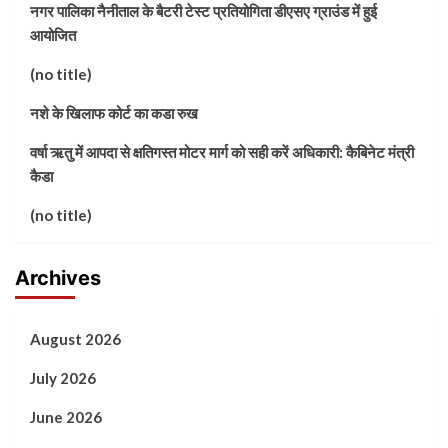
नगर पालिका नैनीताल के बैटरी टेस्ट प्रतियोगिता डीएसए ग्राउंड में हुई
आयोजित
(no title)
नशे के खिलाफ कोर्ट का कडा रुख
वर्षा ऋतु में आपदा से क्षतिगस्त मोटर मार्ग को सही करें अधिकारी: कैबिनेट मंत्री
कैडा
(no title)
Archives
August 2026
July 2026
June 2026