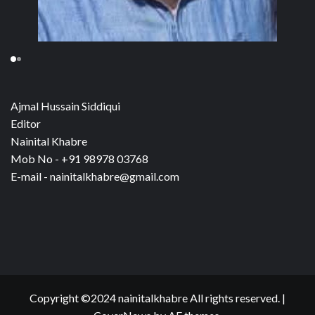
Ajmal Hussain Siddiqui
Editor
Nainital Khabre
Mob No - +91 98978 03768
E-mail - nainitalkhabre@gmail.com
Copyright ©2024 nainitalkhabre All rights reserved.
|