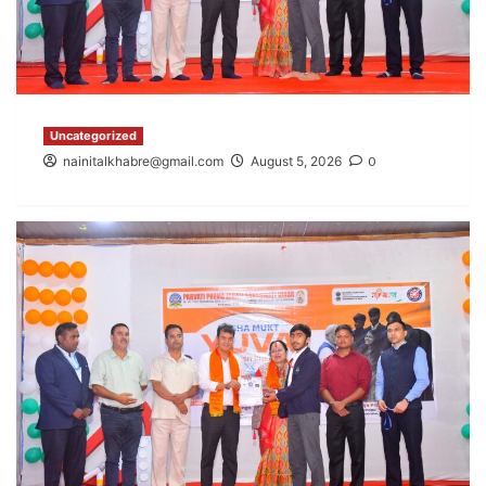
Uncategorized
nainitalkhabre@gmail.com
August 5, 2026
0