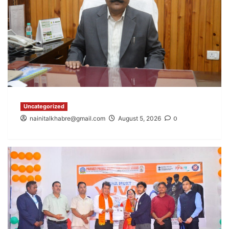
Uncategorized
nainitalkhabre@gmail.com
August 5, 2026
0