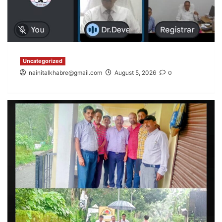
Uncategorized
nainitalkhabre@gmail.com
August 5, 2026
0