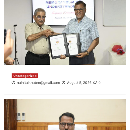
Uncategorized
nainitalkhabre@gmail.com
August 5, 2026
0