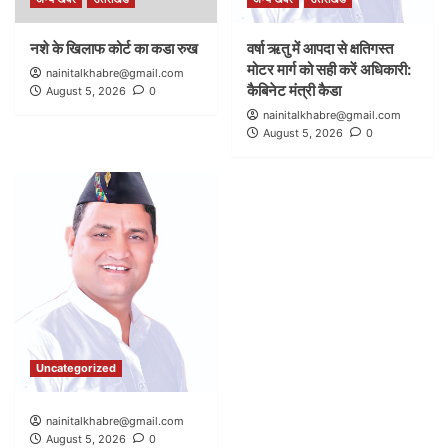
नशे के खिलाफ कोर्ट का कडा रुख
वर्षा ऋतु में आपदा से क्षतिगस्त
मोटर मार्ग को सही करें अधिकारी:
nainitalkhabre@gmail.com
कैबिनेट मंत्री कैडा
August 5, 2026
0
nainitalkhabre@gmail.com
August 5, 2026
0
Uncategorized
nainitalkhabre@gmail.com
August 5, 2026
0