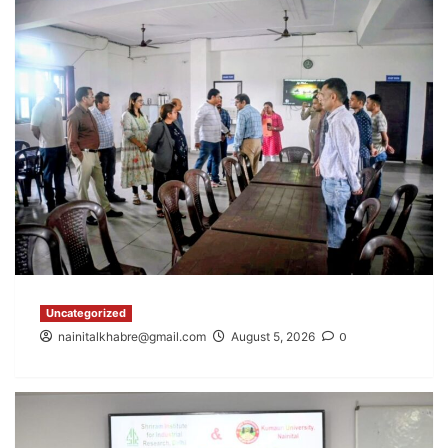
Uncategorized
nainitalkhabre@gmail.com
August 5, 2026
0