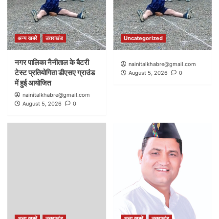
अन्य खबरें
उत्तराखंड
Uncategorized
नगर पालिका नैनीताल के बैटरी
nainitalkhabre@gmail.com
टेस्ट प्रतियोगिता डीएसए ग्राउंड
August 5, 2026
0
में हुई आयोजित
nainitalkhabre@gmail.com
August 5, 2026
0
अन्य खबरें
उत्तराखंड
अन्य खबरें
उत्तराखंड