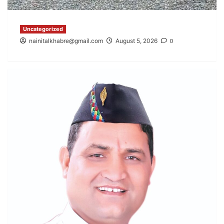
Uncategorized
nainitalkhabre@gmail.com
August 5, 2026
0