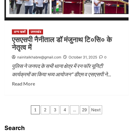
अन्य खबरें
उत्तराखंड
एसएसपी नैनीताल डॉ मंजुनाथ टि०सि० के
नेतृत्व में
nainitalkhabre@gmail.com
October 31, 2025
0
पुलिस ने जनपद के सभी थाना क्षेत्र में रन फॉर यूनिटी
कार्यक्रमों का किया भव्य आयोजन* डीएम व एसएसपी ने...
Read More
Posts
1
2
3
4
…
29
Next
pagination
Search