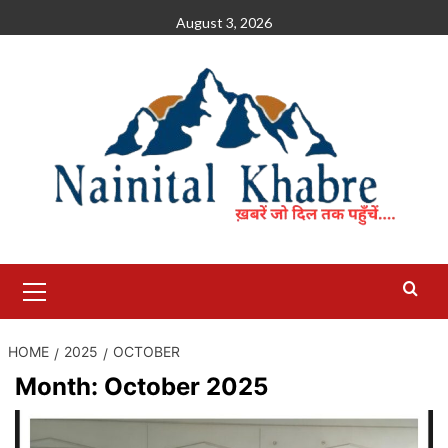
Skip
August 3, 2026
to
content
Primary
Menu
HOME
2025
OCTOBER
Month:
October 2025