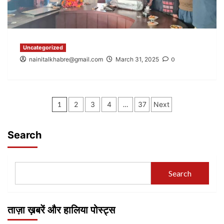
Uncategorized
nainitalkhabre@gmail.com
March 31, 2025
0
Posts
1
2
3
4
…
37
Next
pagination
Search
Search
ताज़ा ख़बरें और हालिया पोस्ट्स