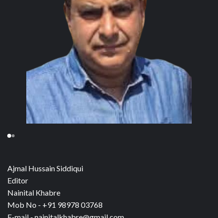
Ajmal Hussain Siddiqui
Editor
Nainital Khabre
Mob No - +91 98978 03768
E-mail - nainitalkhabre@gmail.com