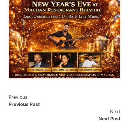
Post
Previous
Previous Post
Navigation
Next
Next Post