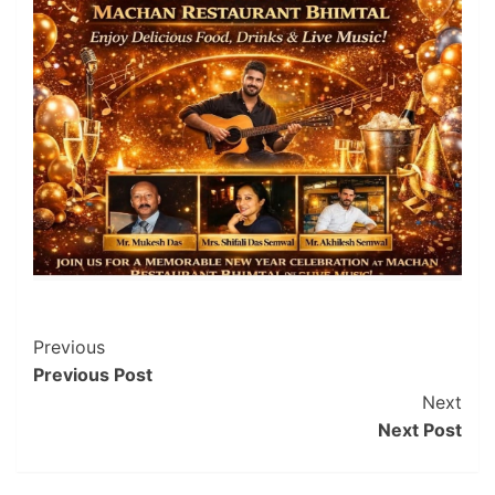
Post
Previous
Previous Post
Navigation
Next
Next Post