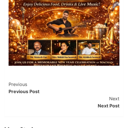
Post
Previous
Previous Post
Navigation
Next
Next Post