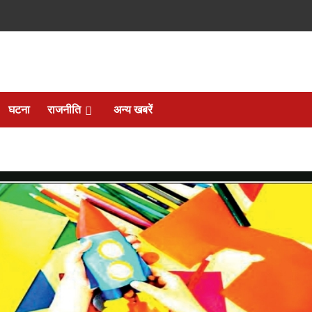
घटना
राजनीति
अन्य खबरें