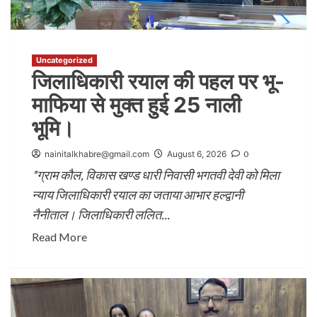
अन्य खबरें
उत्तराखंड
राष्ट्रीय कांग्रेस में पूर्व विधायक संजीव आर्य का कद बड़ा
Uncategorized
1
जिलाधिकारी रयाल की पहल पर भू-
माफिया से मुक्त हुई 25 नाली
भूमि।
Uncategorized
2
nainitalkhabre@gmail.com
August 6, 2026
0
*ग्राम कौल, विकास खण्ड धारी निवासी भगतवी देवी को मिला
न्याय जिलाधिकारी रयाल का जताया आभार हल्द्वानी
अन्य खबरें
उत्तराखंड
78 वीं एच एन पांडे मेमोरियल फुटबॉल टूर्नामेंट मे
नैनीताल। जिलाधिकारी ललित...
3
Read More
Uncategorized
4