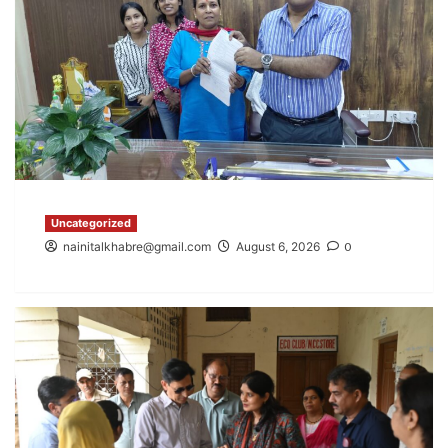
अन्य खबरें
उत्तराखंड
5
Uncategorized
nainitalkhabre@gmail.com
August 6, 2026
0