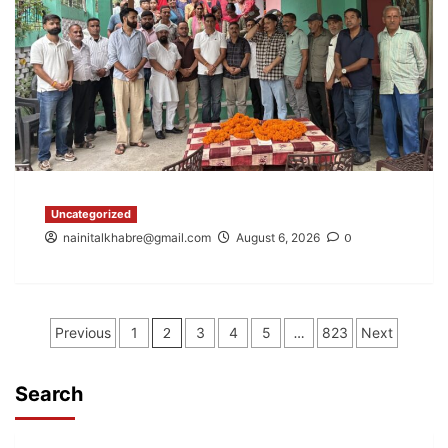
Uncategorized
nainitalkhabre@gmail.com
August 6, 2026
0
Posts
Previous
1
2
3
4
5
…
823
Next
pagination
Search