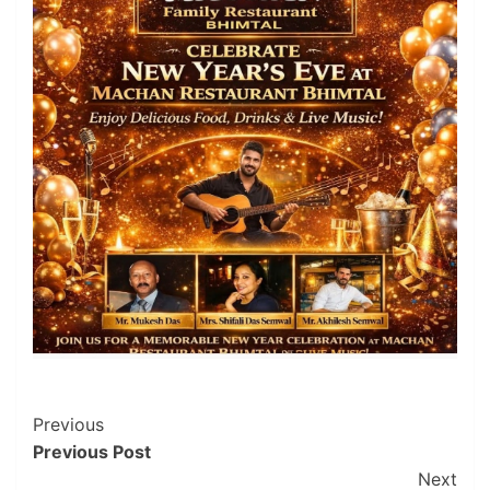
Post
Previous
Previous Post
Navigation
Next