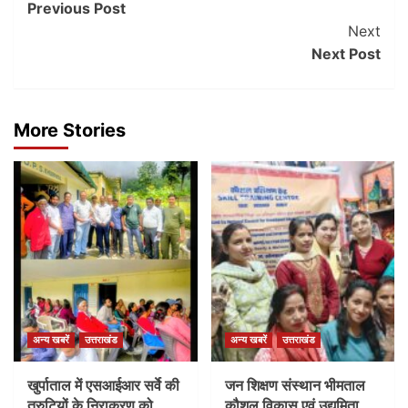
Previous Post
Navigation
Next
Next Post
More Stories
अन्य खबरें
उत्तराखंड
अन्य खबरें
उत्तराखंड
खुर्पाताल में एसआईआर सर्वे की
जन शिक्षण संस्थान भीमताल
त्रुटियों के निराकरण को
कौशल विकास एवं उद्यमिता