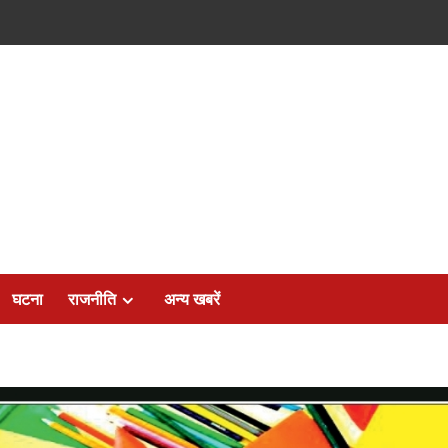
घटना
राजनीति
अन्य खबरें