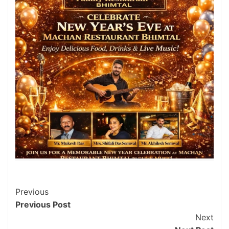
Post
Previous
Previous Post
Navigation
Next