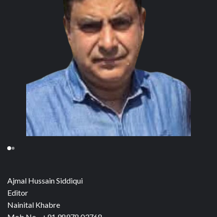
Ajmal Hussain Siddiqui
Editor
Nainital Khabre
Mob No - +91 98978 03768