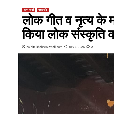
अन्य खबरें
उत्तराखंड
लोक गीत व नृत्य के म
किया लोक संस्कृति 
nainitalkhabre@gmail.com
July 7, 2026
0