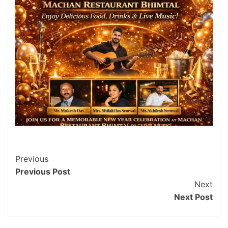
Post
Previous
Previous Post
Navigation
Next
Next Post