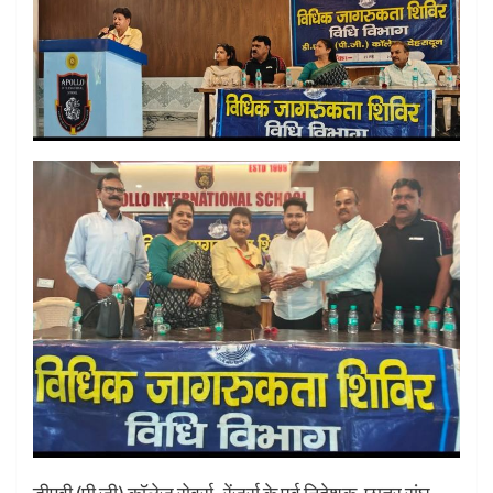
डीएवी (पी जी) कॉलेज रोवर्स- रेंजर्स के पूर्व निदेशक, छात्र संघ