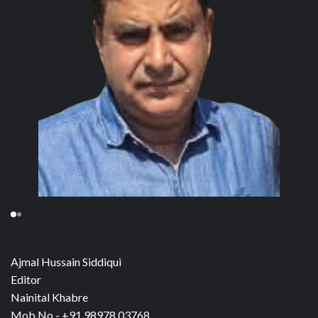
Ajmal Hussain Siddiqui
Editor
Nainital Khabre
Mob No - +91 98978 03768